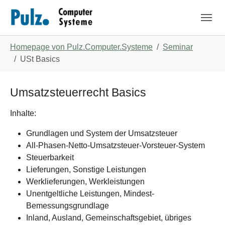
Zum Hauptinhalt springen
Skip to page footer
Sie sind hier:
Homepage von Pulz.Computer.Systeme
Seminar
USt Basics
Umsatzsteuerrecht Basics
Inhalte:
Grundlagen und System der Umsatzsteuer
All-Phasen-Netto-Umsatzsteuer-Vorsteuer-System
Steuerbarkeit
Lieferungen, Sonstige Leistungen
Werklieferungen, Werkleistungen
Unentgeltliche Leistungen, Mindest-
Bemessungsgrundlage
Inland, Ausland, Gemeinschaftsgebiet, übriges