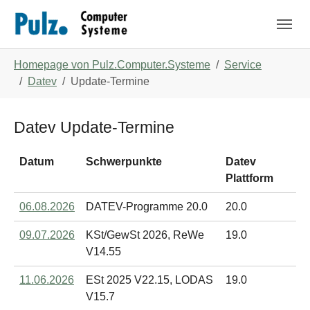
Zum Hauptinhalt springen
Skip to page footer
Sie sind hier:
Homepage von Pulz.Computer.Systeme
Service
Datev
Update-Termine
Datev Update-Termine
Datum
Schwerpunkte
Datev
Plattform
06.08.2026
DATEV-Programme 20.0
20.0
09.07.2026
KSt/GewSt 2026, ReWe
19.0
V14.55
11.06.2026
ESt 2025 V22.15, LODAS
19.0
V15.7