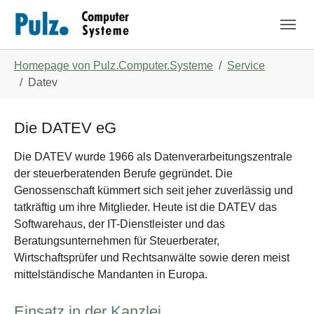
Zum Hauptinhalt springen
Skip to page footer
Sie sind hier:
Homepage von Pulz.Computer.Systeme
Service
Datev
Die DATEV eG
Die DATEV wurde 1966 als Datenverarbeitungszentrale
der steuerberatenden Berufe gegründet. Die
Genossenschaft kümmert sich seit jeher zuverlässig und
tatkräftig um ihre Mitglieder. Heute ist die DATEV das
Softwarehaus, der IT-Dienstleister und das
Beratungsunternehmen für Steuerberater,
Wirtschaftsprüfer und Rechtsanwälte sowie deren meist
mittelständische Mandanten in Europa.
Einsatz in der Kanzlei