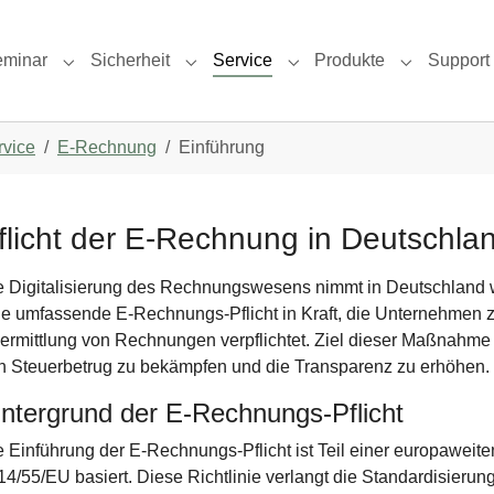
eminar
Sicherheit
Service
Produkte
Support
Submenu for "Seminar"
Submenu for "Sicherheit"
Submenu for "Service"
Submenu fo
rvice
E-Rechnung
Einführung
flicht der E-Rechnung in Deutschla
e Digitalisierung des Rechnungswesens nimmt in Deutschland wei
ne umfassende E-Rechnungs-Pflicht in Kraft, die Unternehmen z
bermittlung von Rechnungen verpflichtet. Ziel dieser Maßnahme is
n Steuerbetrug zu bekämpfen und die Transparenz zu erhöhen.
intergrund der E-Rechnungs-Pflicht
 Einführung der E-Rechnungs-Pflicht ist Teil einer europaweiten 
14/55/EU basiert. Diese Richtlinie verlangt die Standardisieru