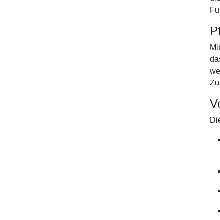
Fun
P
Mi
da
we
Zu
V
Die