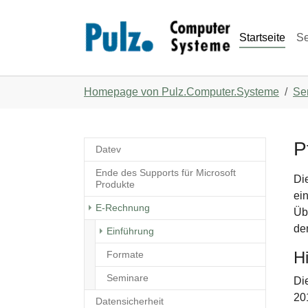
Zum Hauptinhalt springen
Skip to page footer
Startseite
S
Sie sind hier:
Homepage von Pulz.Computer.Systeme
Se
P
Datev
Ende des Supports für Microsoft
Di
Produkte
ei
E-Rechnung
Ü
de
(current)
Einführung
H
Formate
Seminare
Die
20
Datensicherheit