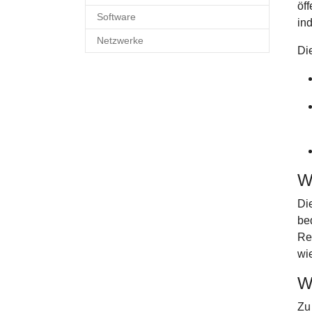
öf
Software
in
Netzwerke
Di
W
Di
be
Re
wi
W
Zu