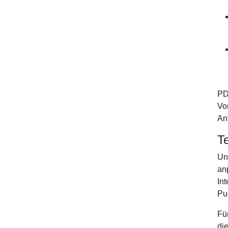
PD
Vo
An
T
Un
an
In
Pu
Fü
di