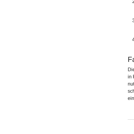
Fa
Di
in
nu
sc
ein